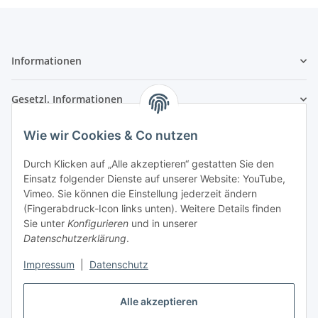
Informationen
Gesetzl. Informationen
Wie wir Cookies & Co nutzen
Kontaktinformationen
SRTM GmbH
Durch Klicken auf „Alle akzeptieren“ gestatten Sie den
Einsatz folgender Dienste auf unserer Website: YouTube,
Franz-Kleespies-Str. 27
Vimeo. Sie können die Einstellung jederzeit ändern
63762 Großostheim
(Fingerabdruck-Icon links unten). Weitere Details finden
Deutschland
Sie unter
Konfigurieren
und in unserer
Datenschutzerklärung
.
Telefon: 06026 991961
Fax: 06026 991962
Impressum
|
Datenschutz
E-Mail: info@srtm.de
Alle akzeptieren