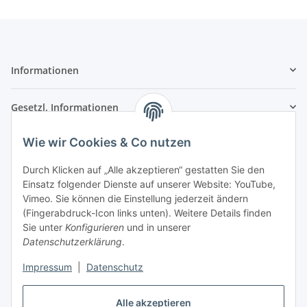
Informationen
Gesetzl. Informationen
Wie wir Cookies & Co nutzen
Kontaktinformationen
SRTM GmbH
Durch Klicken auf „Alle akzeptieren“ gestatten Sie den
Einsatz folgender Dienste auf unserer Website: YouTube,
Franz-Kleespies-Str. 27
Vimeo. Sie können die Einstellung jederzeit ändern
63762 Großostheim
(Fingerabdruck-Icon links unten). Weitere Details finden
Deutschland
Sie unter
Konfigurieren
und in unserer
Datenschutzerklärung
.
Telefon: 06026 991961
Fax: 06026 991962
Impressum
|
Datenschutz
E-Mail: info@srtm.de
Alle akzeptieren