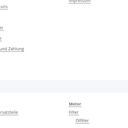
Impressum
 uns
er
e
 und Zahlung
Motor
rsatzteile
Filter
Ölfilter