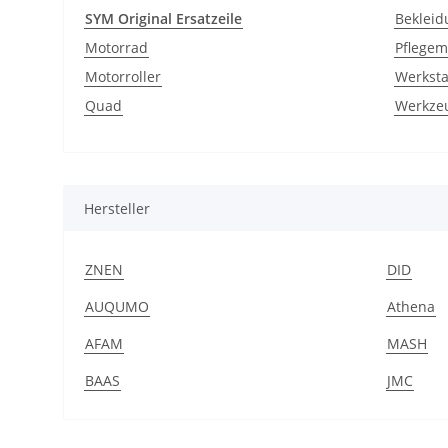
SYM Original Ersatzeile
Bekleid
Motorrad
Pflegemi
Motorroller
Werksta
Quad
Werkze
Hersteller
ZNEN
DID
AUQUMO
Athena
AFAM
MASH
BAAS
JMC