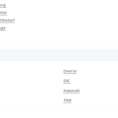
ung
ttel
ttbedarf
uge
Diverse
EBC
Kawasaki
TRW