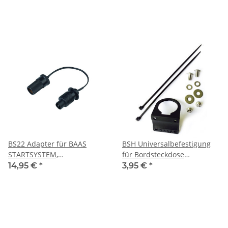
BS22 Adapter für BAAS
BSH Universalbefestigung
STARTSYSTEM,
für Bordsteckdose
Systemstecker -
BS10/BS11
14,95 €
*
3,95 €
*
Zigarenttenanzünderdose