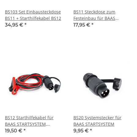
BS103 Set Einbausteckdose
BS11 Steckdose zum
BS11 + Starthilfekabel BS12
Festeinbau für BAAS
STARTSYSTEM
34,95 €
*
17,95 €
*
BS12 Starthilfekabel für
BS20 Systemstecker für
BAAS STARTSYSTEM,
BAAS STARTSYSTEM
Systemstecker - Zangen
19,50 €
*
9,95 €
*