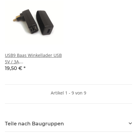
USB9 Baas Winkellader USB
5V / 3A,
Spritzwassergeschützt
19,50 €
*
Artikel 1 - 9 von 9
Teile nach Baugruppen