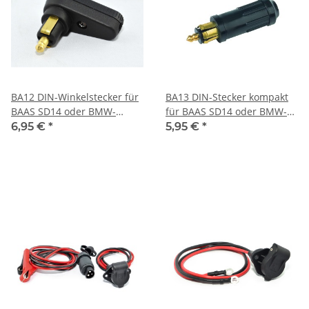
BA12 DIN-Winkelstecker für
BA13 DIN-Stecker kompakt
BAAS SD14 oder BMW-
für BAAS SD14 oder BMW-
Steckdose
Steckdose
6,95 €
*
5,95 €
*