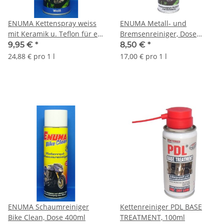
ENUMA Kettenspray weiss
ENUMA Metall- und
mit Keramik u. Teflon für ein
Bremsenreiniger, Dose
langes Kettenleben
500ml
9,95 €
*
8,50 €
*
24,88 € pro 1 l
17,00 € pro 1 l
ENUMA Schaumreiniger
Kettenreiniger PDL BASE
Bike Clean, Dose 400ml
TREATMENT, 100ml