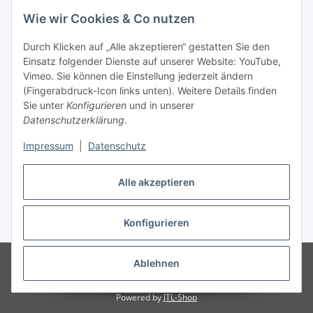
Wie wir Cookies & Co nutzen
Kontaktinformationen
SRTM GmbH
Durch Klicken auf „Alle akzeptieren“ gestatten Sie den
Einsatz folgender Dienste auf unserer Website: YouTube,
Franz-Kleespies-Str. 27
Vimeo. Sie können die Einstellung jederzeit ändern
63762 Großostheim
(Fingerabdruck-Icon links unten). Weitere Details finden
Deutschland
Sie unter
Konfigurieren
und in unserer
Datenschutzerklärung
.
Telefon: 06026 991961
Fax: 06026 991962
Impressum
|
Datenschutz
E-Mail: info@srtm.de
Alle akzeptieren
Vertrag widerrufen
Konfigurieren
* Alle Preise inkl. gesetzlicher USt., zzgl.
Versand
© SRTM GmbH
* gilt für Lieferungen innerhalb Deutschlands,
Ablehnen
Lieferzeiten für andere Länder entnehmen Sie bitte der Schaltfläche mit
den Versandinformationen
Powered by
JTL-Shop