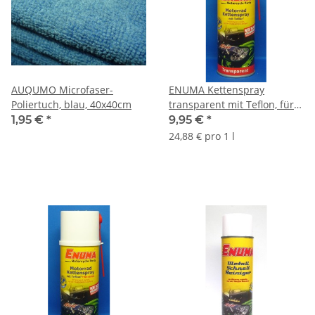
AUQUMO Microfaser-
ENUMA Kettenspray
Poliertuch, blau, 40x40cm
transparent mit Teflon, für
farbige Motorradketten,
1,95 €
*
9,95 €
*
24,88 € pro 1 l