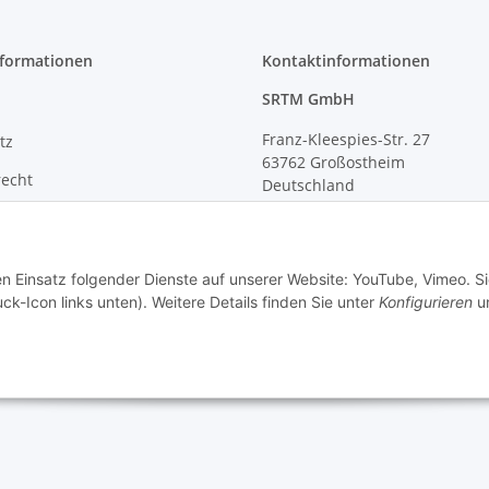
nformationen
Kontaktinformationen
SRTM GmbH
Franz-Kleespies-Str. 27
tz
63762 Großostheim
recht
Deutschland
m
Telefon: 06026 991961
Fax: 06026 991962
E-Mail: info@srtm.de
en Einsatz folgender Dienste auf unserer Website: YouTube, Vimeo. S
ck-Icon links unten). Weitere Details finden Sie unter
Konfigurieren
un