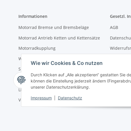
Informationen
Gesetzl. I
Motorrad Bremse und Bremsbeläge
AGB
Motorrad Antrieb Ketten und Kettensätze
Datenschu
Motorradkupplung
Widerrufs
Wir über uns
Impressu
Wie wir Cookies & Co nutzen
Sitemap
Durch Klicken auf „Alle akzeptieren“ gestatten Sie d
Newsletter
können die Einstellung jederzeit ändern (Fingerabdru
unserer
Datenschutzerklärung
.
Livesuche
Impressum
|
Datenschutz
Versand und Zahlung
Vertrag widerrufen