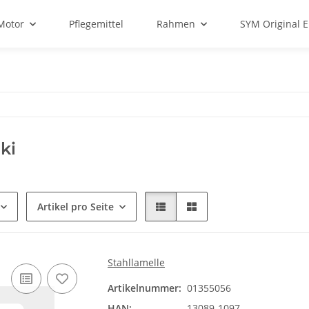
Motor
Pflegemittel
Rahmen
SYM Original E
ki
Artikel pro Seite
Stahllamelle
Artikelnummer:
01355056
HAN:
13089-1097