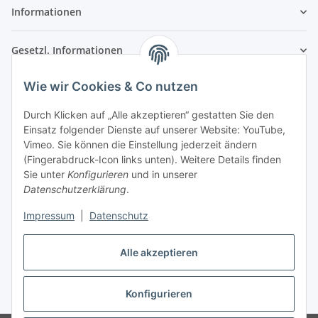
Informationen
Gesetzl. Informationen
Wie wir Cookies & Co nutzen
Kontaktinformationen
SRTM GmbH
Durch Klicken auf „Alle akzeptieren“ gestatten Sie den
Einsatz folgender Dienste auf unserer Website: YouTube,
Franz-Kleespies-Str. 27
Vimeo. Sie können die Einstellung jederzeit ändern
63762 Großostheim
(Fingerabdruck-Icon links unten). Weitere Details finden
Deutschland
Sie unter
Konfigurieren
und in unserer
Datenschutzerklärung
.
Telefon: 06026 991961
Fax: 06026 991962
Impressum
|
Datenschutz
E-Mail: info@srtm.de
Alle akzeptieren
Vertrag widerrufen
Konfigurieren
* Alle Preise inkl. gesetzlicher USt., zzgl.
Versand