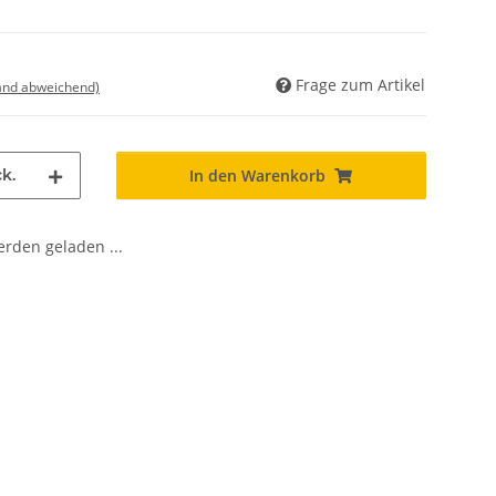
Frage zum Artikel
land abweichend)
k.
In den Warenkorb
den geladen ...