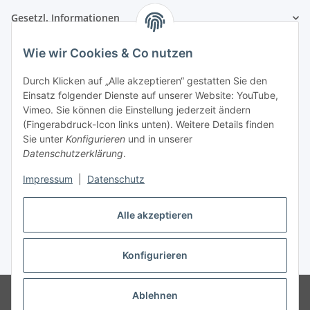
Gesetzl. Informationen
Wie wir Cookies & Co nutzen
Kontaktinformationen
SRTM GmbH
Durch Klicken auf „Alle akzeptieren“ gestatten Sie den
Einsatz folgender Dienste auf unserer Website: YouTube,
Franz-Kleespies-Str. 27
Vimeo. Sie können die Einstellung jederzeit ändern
63762 Großostheim
(Fingerabdruck-Icon links unten). Weitere Details finden
Deutschland
Sie unter
Konfigurieren
und in unserer
Datenschutzerklärung
.
Telefon: 06026 991961
Fax: 06026 991962
Impressum
|
Datenschutz
E-Mail: info@srtm.de
Alle akzeptieren
Vertrag widerrufen
Konfigurieren
* Alle Preise inkl. gesetzlicher USt., zzgl.
Versand
© SRTM GmbH
* gilt für Lieferungen innerhalb Deutschlands,
Ablehnen
Lieferzeiten für andere Länder entnehmen Sie bitte der Schaltfläche mit