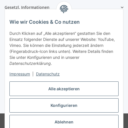
Gesetzl. Informationen
Wie wir Cookies & Co nutzen
Kontaktinformationen
SRTM GmbH
Durch Klicken auf „Alle akzeptieren“ gestatten Sie den
Einsatz folgender Dienste auf unserer Website: YouTube,
Franz-Kleespies-Str. 27
Vimeo. Sie können die Einstellung jederzeit ändern
63762 Großostheim
(Fingerabdruck-Icon links unten). Weitere Details finden
Deutschland
Sie unter
Konfigurieren
und in unserer
Datenschutzerklärung
.
Telefon: 06026 991961
Fax: 06026 991962
Impressum
|
Datenschutz
E-Mail: info@srtm.de
Alle akzeptieren
Vertrag widerrufen
Konfigurieren
* Alle Preise inkl. gesetzlicher USt., zzgl.
Versand
© SRTM GmbH
* gilt für Lieferungen innerhalb Deutschlands,
Ablehnen
Lieferzeiten für andere Länder entnehmen Sie bitte der Schaltfläche mit