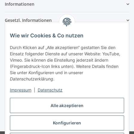
Informationen
Gesetzl. Informationen
Wie wir Cookies & Co nutzen
Kontaktinformationen
SRTM GmbH
Durch Klicken auf „Alle akzeptieren“ gestatten Sie den
Einsatz folgender Dienste auf unserer Website: YouTube,
Franz-Kleespies-Str. 27
Vimeo. Sie können die Einstellung jederzeit ändern
63762 Großostheim
(Fingerabdruck-Icon links unten). Weitere Details finden
Deutschland
Sie unter
Konfigurieren
und in unserer
Datenschutzerklärung
.
Telefon: 06026 991961
Fax: 06026 991962
Impressum
|
Datenschutz
E-Mail: info@srtm.de
Alle akzeptieren
Vertrag widerrufen
Konfigurieren
* Alle Preise inkl. gesetzlicher USt., zzgl.
Versand