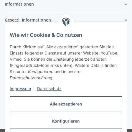
Informationen
Gesetzl. Informationen
Wie wir Cookies & Co nutzen
Kontaktinformationen
SRTM GmbH
Durch Klicken auf „Alle akzeptieren“ gestatten Sie den
Einsatz folgender Dienste auf unserer Website: YouTube,
Franz-Kleespies-Str. 27
Vimeo. Sie können die Einstellung jederzeit ändern
63762 Großostheim
(Fingerabdruck-Icon links unten). Weitere Details finden
Deutschland
Sie unter
Konfigurieren
und in unserer
Datenschutzerklärung
.
Telefon: 06026 991961
Fax: 06026 991962
Impressum
|
Datenschutz
E-Mail: info@srtm.de
Alle akzeptieren
Vertrag widerrufen
Konfigurieren
* Alle Preise inkl. gesetzlicher USt., zzgl.
Versand