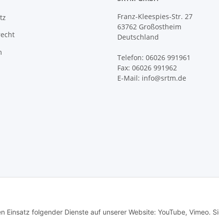
Franz-Kleespies-Str. 27
tz
63762 Großostheim
recht
Deutschland
m
Telefon: 06026 991961
Fax: 06026 991962
E-Mail: info@srtm.de
ands, Lieferzeiten für andere Länder entnehmen Sie bitte der Schaltfläche mit d
en Einsatz folgender Dienste auf unserer Website: YouTube, Vimeo. S