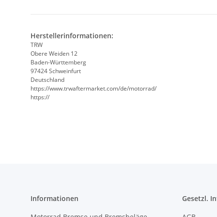
Herstellerinformationen:
TRW
Obere Weiden 12
Baden-Württemberg
97424 Schweinfurt
Deutschland
https://www.trwaftermarket.com/de/motorrad/
https://
Informationen
Gesetzl. I
Motorrad Bremse und Bremsbeläge
AGB