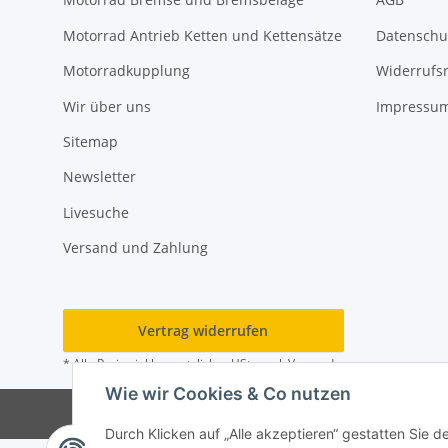
Motorrad Antrieb Ketten und Kettensätze
Datenschu
Motorradkupplung
Widerrufs
Wir über uns
Impressu
Sitemap
Newsletter
Livesuche
Versand und Zahlung
Vertrag widerrufen
* Alle Preise inkl. gesetzlicher USt., zzgl.
Versand
Wie wir Cookies & Co nutzen
© SRTM GmbH
* gilt für Lieferungen innerhalb Deutschl
Durch Klicken auf „Alle akzeptieren“ gestatten Sie d