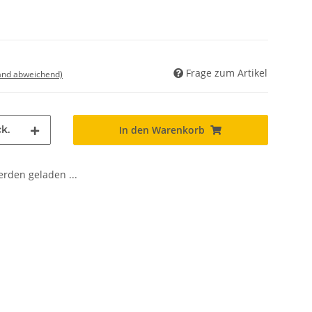
Frage zum Artikel
land abweichend)
k.
In den Warenkorb
den geladen ...