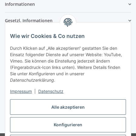
Informationen
Gesetzl. Informationen
Wie wir Cookies & Co nutzen
Kontaktinformationen
SRTM GmbH
Durch Klicken auf „Alle akzeptieren“ gestatten Sie den
Einsatz folgender Dienste auf unserer Website: YouTube,
Franz-Kleespies-Str. 27
Vimeo. Sie können die Einstellung jederzeit ändern
63762 Großostheim
(Fingerabdruck-Icon links unten). Weitere Details finden
Deutschland
Sie unter
Konfigurieren
und in unserer
Datenschutzerklärung
.
Telefon: 06026 991961
Fax: 06026 991962
Impressum
|
Datenschutz
E-Mail: info@srtm.de
Alle akzeptieren
Vertrag widerrufen
Konfigurieren
* Alle Preise inkl. gesetzlicher USt., zzgl.
Versand